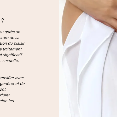
 ?
ou après un
erdre de sa
ion du plaisir
e traitement,
significatif
n sexuelle,
ensifier avec
égénérer et de
sont
durer
elon les