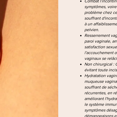
Combat l'incontin
symptômes, voire
problème chez cer
souffrant d'incon
à un affaiblissem
pelvien.
Resserrement vagi
paroi vaginale, am
satisfaction sexu
l'accouchement ou
vaginaux se relâc
Non chirurgical : 
évitant toute inci
Hydratation vagina
muqueuse vaginal
souffrant de séche
récurrentes, en ré
améliorant l'hydrat
le système immuni
symptômes désag
démangeaisons et 