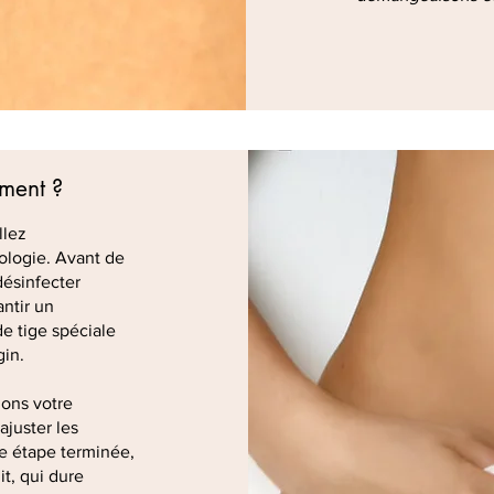
ement ?
llez
ologie. Avant de
désinfecter
ntir un
de tige spéciale
gin.
uons votre
ajuster les
e étape terminée,
t, qui dure