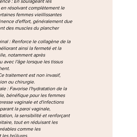
ence : En soulageant les
 en résolvant complètement le
taines femmes vieillissantes
tinence d'effort, généralement due
ent des muscles du plancher
nal : Renforce le collagène de la
éliorant ainsi la fermeté et la
elle, notamment après
 avec l'âge lorsque les tissus
hent.
Ce traitement est non invasif,
sion ou chirurgie.
le : Favorise l'hydratation de la
e, bénéfique pour les femmes
resse vaginale et d'infections
parant la paroi vaginale,
ation, la sensibilité et renforçant
taire, tout en réduisant les
réables comme les
les brûlures.