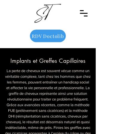
RDV Doctolib
Implants et Greffes Capillaires
La perte de cheveux est souvent vécue comme un
véritable complexe, tant chez les hommes que chez
les femmes, pouvant entraîner un handicap social
et affecter la vie personnelle et professionnelle. La
greffe de cheveux représente ainsi une solution
révolutionnaire pour traiter ce problème fréquent.
Grâce aux avancées récentes, comme la méthode
FUE (prélèvement sans cicatrices) et la méthode
DHI (réimplantation sans cicatrices, cheveux par
cheveux), le résultat est désormais naturel et quasi
indétectable, même de près. Finies les greffes avec
des cicatrices apparentes à l'arrière du crâne ou des