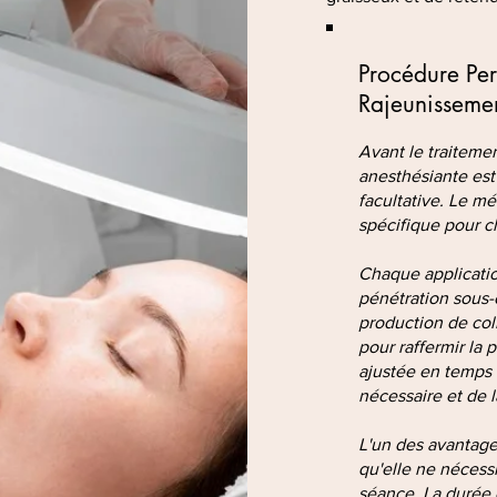
Procédure Per
Rajeunisseme
Avant le traitemen
anesthésiante es
facultative. Le mé
spécifique pour c
Chaque applicatio
pénétration sous-c
production de coll
pour raffermir la 
ajustée en temps 
nécessaire et de l
L'un des avantage
qu'elle ne nécessi
séance. La durée 