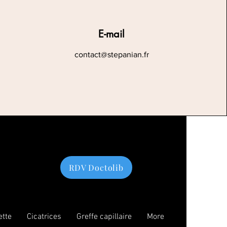
E-mail
contact@stepanian.fr
RDV Doctolib
ette
Cicatrices
Greffe capillaire
More