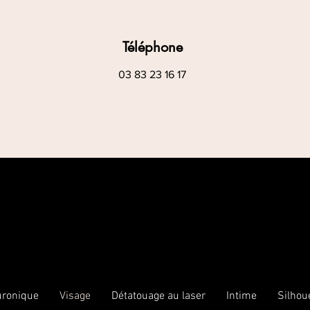
Téléphone
03 83 23 16 17
luronique
Visage
Détatouage au laser
Intime
Silhou