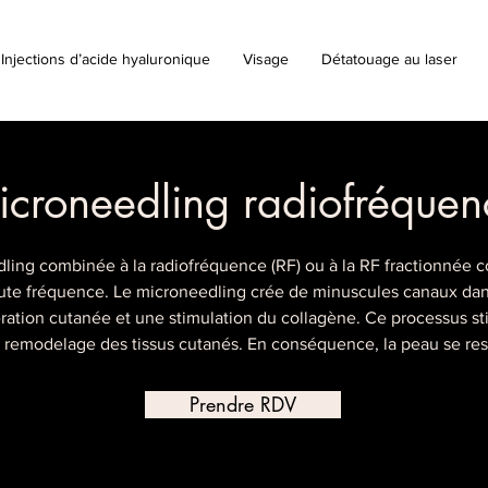
Injections d’acide hyaluronique
Visage
Détatouage au laser
icroneedling radiofréque
ing combinée à la radiofréquence (RF) ou à la RF fractionnée co
te fréquence. Le microneedling crée de minuscules canaux dans 
ration cutanée et une stimulation du collagène. Ce processus st
 le remodelage des tissus cutanés. En conséquence, la peau se ress
Prendre RDV