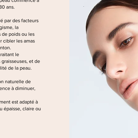
la peau commence à
 30 ans.
é par des facteurs
gisme, la
 de poids ou les
r cibler les amas
nton.
raitant le
 graisseuses, et de
ité de la peau.
on naturelle de
ence à diminuer,
.
ement est adapté à
ou épaisse, claire ou