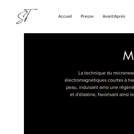
Accueil
Presse
Avant/Aprés
M
La technique du microneedl
électromagnétiques courtes à hau
peau, induisant ainsi une régéné
et d'élastine, favorisant ainsi