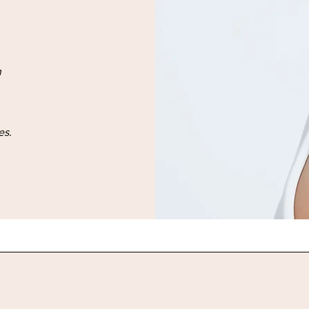
n
es.