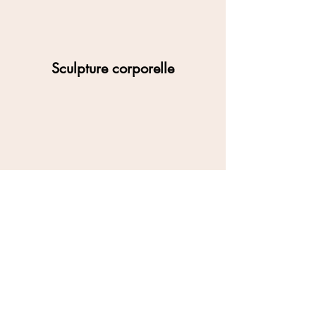
Sculpture corporelle
Photorajeunissement
Foire aux questions