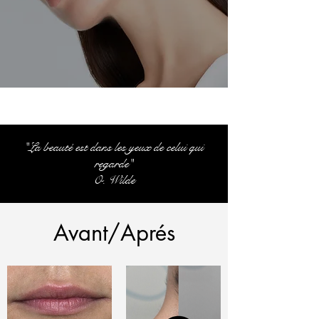
"La beauté est dans les yeux de celui qui
regarde"
O. Wilde
Avant/Aprés